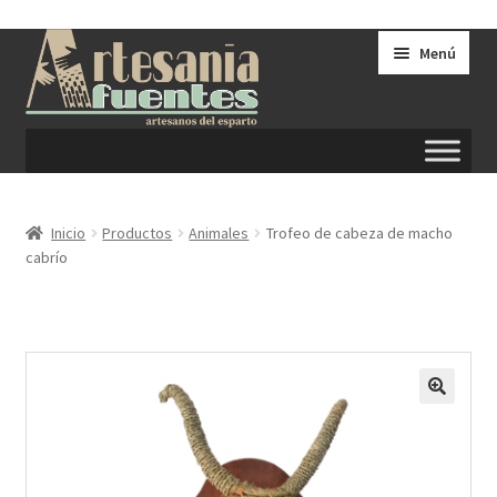
Ir
Ir
Menú
a
al
la
contenido
navegación
Inicio
Inicio
Productos
Animales
Trofeo de cabeza de macho
cabrío
Carrito
Condiciones generales de venta
Contactar
Métodos de Pago
Mi Cuenta